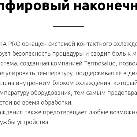
пфировый наконеч
KA PRO оснащен системой контактного охлажде
рует безопасность процедуры и сводит боль к 
стема, созданная компанией Termosalud, позво
егулировать температуру, поддерживая её в диа
щена внутренним блоком охлаждения, которы
мпературу оборудования, тем самым предотвр
стои во время обработки.
лаждения также предотвращает любые возможн
лужбы устройства.