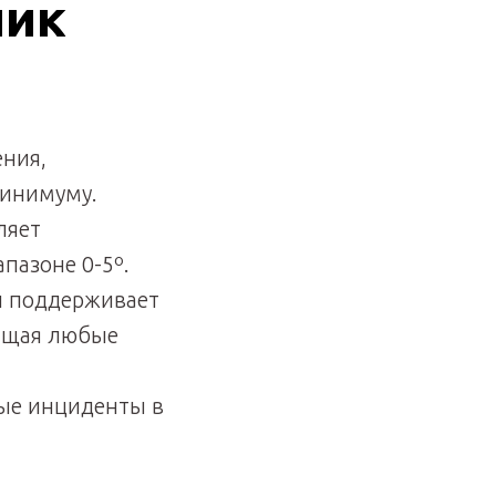
ник
ния,
минимуму.
ляет
пазоне 0-5º.
й поддерживает
ащая любые
ые инциденты в